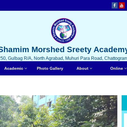
Shamim Morshed Sreety Academ
250, Gulbag R/A, North Agrabad, Muhuri Para Road, Chattogram
Academic
Photo Gallery
About
Online
৬ষ্ঠ
Next