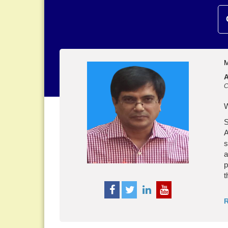
C
S
A
s
a
p
t
R