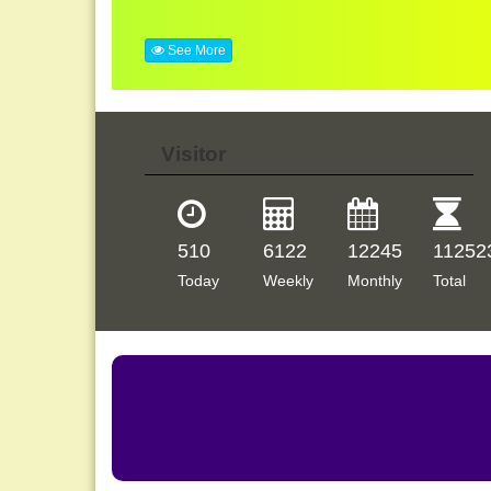
See More
Visitor
510
6122
12245
11252
Today
Weekly
Monthly
Total