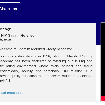
Chairman
Message
A N M Shahin Morshed
hairman
Welcome to Shamim Morshed Sreety Academy!
ince our establishment in 1996, Shamim Morshed Sreety
cademy has been dedicated to fostering a nurturing and
timulating environment where every student can thrive
cademically, socially, and personally. Our mission is to
rovide quality education that empowers students to achieve
heir full
ead message...