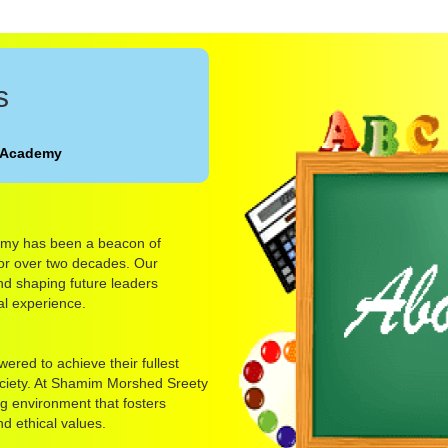
s
 Academy
my has been a beacon of
for over two decades. Our
d shaping future leaders
l experience.
red to achieve their fullest
ociety. At Shamim Morshed Sreety
g environment that fosters
nd ethical values.