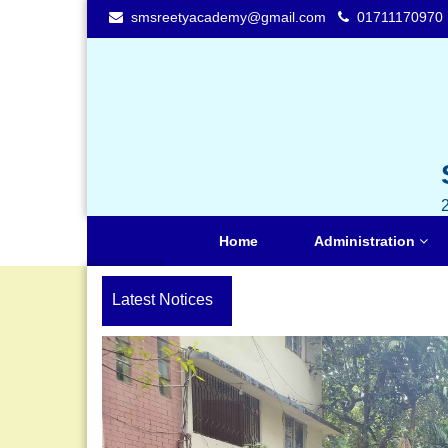
smsreetyacademy@gmail.com
01711170970
Home
Administration
Latest Notices
Previous